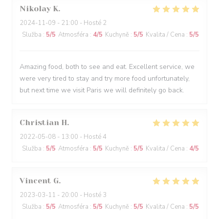
Nikolay
K
2024-11-09
- 21:00 - Hosté 2
Služba
:
5
/5
Atmosféra
:
4
/5
Kuchyně
:
5
/5
Kvalita / Cena
:
5
/5
Amazing food, both to see and eat. Excellent service, we
were very tired to stay and try more food unfortunately,
but next time we visit Paris we will definitely go back.
Christian
H
2022-05-08
- 13:00 - Hosté 4
Služba
:
5
/5
Atmosféra
:
5
/5
Kuchyně
:
5
/5
Kvalita / Cena
:
4
/5
Vincent
G
2023-03-11
- 20:00 - Hosté 3
Služba
:
5
/5
Atmosféra
:
5
/5
Kuchyně
:
5
/5
Kvalita / Cena
:
5
/5