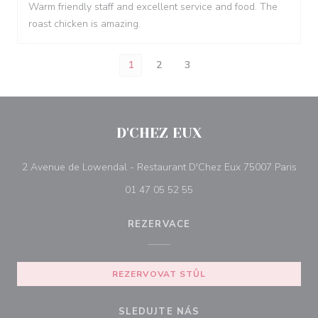
Warm friendly staff and excellent service and food. The
roast chicken is amazing.
1
2
3
D'CHEZ EUX
((ot
2 Avenue de Lowendal - Restaurant D'Chez Eux 75007 Paris
01 47 05 52 55
REZERVACE
REZERVOVAT STŮL
SLEDUJTE NÁS