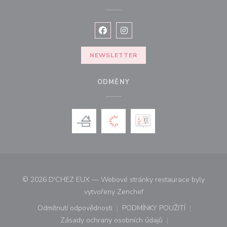
Facebook ((otevře se v novém okně
Instagram ((otevře se v nové
NEWSLETTER
ODMĚNY
© 2026 D'CHEZ EUX — Webové stránky restaurace byly
((otevře se v novém okně))
vytvořeny
Zenchef
Odmítnutí odpovědnosti
PODMÍNKY POUŽITÍ
((otevře se v novém okně))
((otevře se v novém o
Zásady ochrany osobních údajů
((otevře se v novém okně))