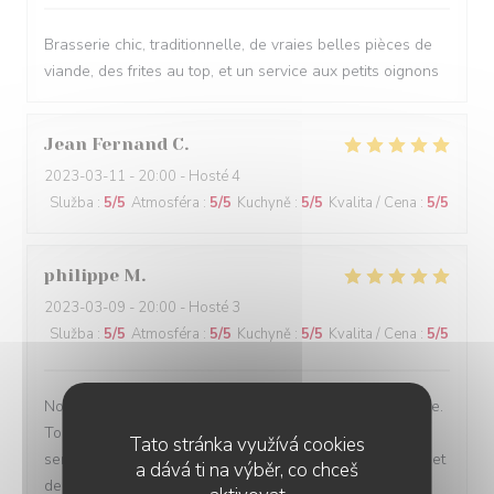
Brasserie chic, traditionnelle, de vraies belles pièces de
viande, des frites au top, et un service aux petits oignons
Jean Fernand
C
2023-03-11
- 20:00 - Hosté 4
Služba
:
5
/5
Atmosféra
:
5
/5
Kuchyně
:
5
/5
Kvalita / Cena
:
5
/5
philippe
M
2023-03-09
- 20:00 - Hosté 3
Služba
:
5
/5
Atmosféra
:
5
/5
Kuchyně
:
5
/5
Kvalita / Cena
:
5
/5
Nous recommandons ce restaurant sans réserve aucune.
Tout était parfait. De l accueil aux mets qui nous ont été
Tato stránka využívá cookies
servis excellent foie gras cuisson parfaite de la volaille et
a dává ti na výběr, co chceš
de magnifiques crêpes Suzette réalisées devant nous