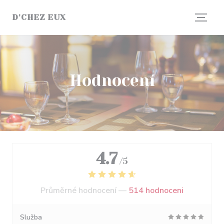
Panel pro správu cookies
D'CHEZ EUX
Hodnocení
4.7
/5
Průměrné hodnocení —
514 hodnoceni
Služba