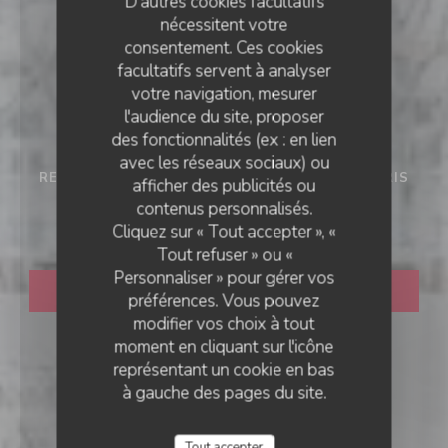
D'autres cookies facultatifs
nécessitent votre
consentement. Ces cookies
facultatifs servent à analyser
votre navigation, mesurer
l'audience du site, proposer
des fonctionnalités (ex : en lien
avec les réseaux sociaux) ou
RESTAURANT TRADITIONNEL FRANÇAIS
•
PARIS
afficher des publicités ou
D'CHEZ EUX
contenus personnalisés.
D'CHEZ EUX
Cliquez sur « Tout accepter », «
Tout refuser » ou «
Personnaliser » pour gérer vos
RÉSERVER
préférences. Vous pouvez
modifier vos choix à tout
moment en cliquant sur l'icône
représentant un cookie en bas
à gauche des pages du site.
Tout accepter