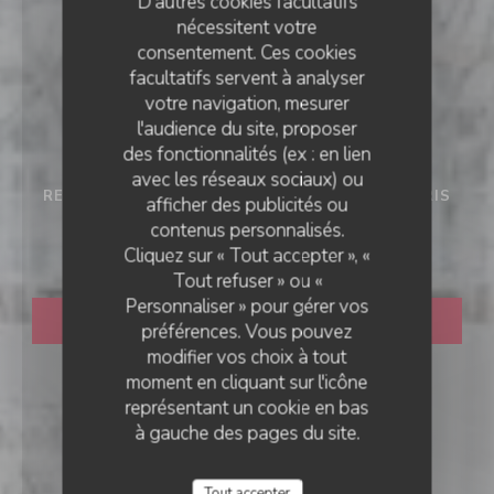
D'autres cookies facultatifs
nécessitent votre
consentement. Ces cookies
facultatifs servent à analyser
votre navigation, mesurer
l'audience du site, proposer
des fonctionnalités (ex : en lien
avec les réseaux sociaux) ou
RESTAURANT TRADITIONNEL FRANÇAIS
•
PARIS
afficher des publicités ou
D'CHEZ EUX
contenus personnalisés.
D'CHEZ EUX
Cliquez sur « Tout accepter », «
Tout refuser » ou «
Personnaliser » pour gérer vos
RÉSERVER
préférences. Vous pouvez
modifier vos choix à tout
moment en cliquant sur l'icône
représentant un cookie en bas
à gauche des pages du site.
Tout accepter