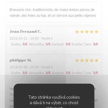
Brasserie chic, traditionnelle, de vraies belles pièces de
viande, des frites au top, et un service aux petits oignons
Jean Fernand
C
2023-03-11
- 20:00 - Hosté 4
Služba
:
5
/5
Atmosféra
:
5
/5
Kuchyně
:
5
/5
Kvalita / Cena
:
5
/5
philippe
M
2023-03-09
- 20:00 - Hosté 3
Služba
:
5
/5
Atmosféra
:
5
/5
Kuchyně
:
5
/5
Kvalita / Cena
:
5
/5
Nous recommandons ce restaurant sans réserve aucune.
Tout était parfait. De l accueil aux mets qui nous ont été
Tato stránka využívá cookies
servis excellent foie gras cuisson parfaite de la volaille et
a dává ti na výběr, co chceš
de magnifiques crêpes Suzette réalisées devant nous