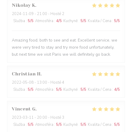
Nikolay
K
2024-11-09
- 21:00 - Hosté 2
Služba
:
5
/5
Atmosféra
:
4
/5
Kuchyně
:
5
/5
Kvalita / Cena
:
5
/5
Amazing food, both to see and eat. Excellent service, we
were very tired to stay and try more food unfortunately,
but next time we visit Paris we will definitely go back.
Christian
H
2022-05-08
- 13:00 - Hosté 4
Služba
:
5
/5
Atmosféra
:
5
/5
Kuchyně
:
5
/5
Kvalita / Cena
:
4
/5
Vincent
G
2023-03-11
- 20:00 - Hosté 3
Služba
:
5
/5
Atmosféra
:
5
/5
Kuchyně
:
5
/5
Kvalita / Cena
:
5
/5