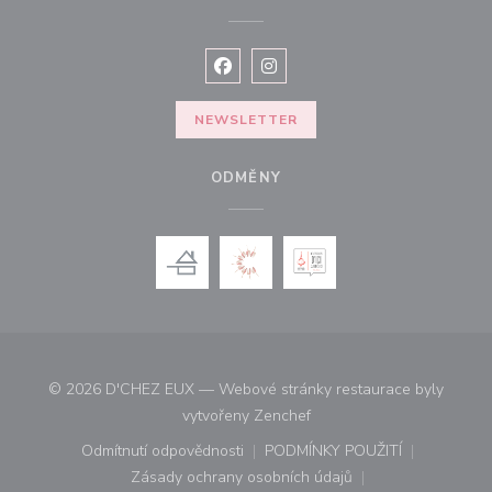
Facebook ((otevře se v novém okně
Instagram ((otevře se v nové
NEWSLETTER
ODMĚNY
© 2026 D'CHEZ EUX — Webové stránky restaurace byly
((otevře se v novém okně))
vytvořeny
Zenchef
Odmítnutí odpovědnosti
PODMÍNKY POUŽITÍ
((otevře se v novém okně))
((otevře se v novém o
Zásady ochrany osobních údajů
((otevře se v novém okně))