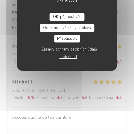
aktivovat
selon les règles de l art.De la grande cuisine classique
française excellemment réalisée. I e magnifique soirée d
OK, přijmout vše
anthologie. Nous y reviendrons il n y a pas de doute
D'CHEZ EUX
possible. Merci pour la cuisine et votre prévenance.
Odmítnout všechny cookies
Přizpůsobit
Peter
S
Zásady ochrany osobních údajů
2023-03-09
- 12:30 - Hosté 3
undefined
Služba
:
5
/5
Atmosféra
:
5
/5
Kuchyně
:
5
/5
Kvalita / Cena
:
4
/5
Michel
L
2023-03-08
- 20:00 - Hosté 4
Služba
:
5
/5
Atmosféra
:
4
/5
Kuchyně
:
5
/5
Kvalita / Cena
:
4
/5
Accueil, qualité de la nourriture