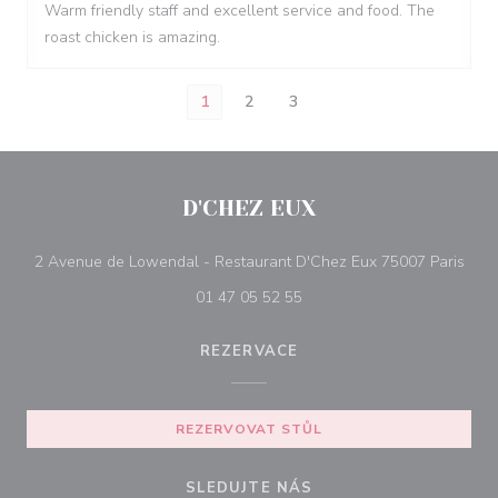
Warm friendly staff and excellent service and food. The
roast chicken is amazing.
1
2
3
D'CHEZ EUX
((ot
2 Avenue de Lowendal - Restaurant D'Chez Eux 75007 Paris
01 47 05 52 55
REZERVACE
REZERVOVAT STŮL
SLEDUJTE NÁS