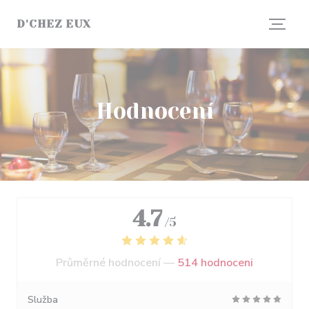
Panel pro správu cookies
D'CHEZ EUX
Hodnocení
4.7
/5
Průměrné hodnocení —
514 hodnoceni
Služba