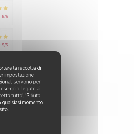
:
5
/5
:
5
/5
rtare la raccolta di
de l
per impostazione
il n
pzionali servono per
d esempio, legate ai
tta tutto', 'Rifiuta
 in qualsiasi momento
sito.
:
4
/5