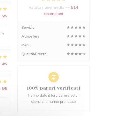
Valutazione media —
514
recensioni
:
5
/5
Servizio
ime
Atmosfera
Menu
Qualità/Prezzo
:
4
/5
100% pareri verificati
:
5
/5
Hanno dato il loro parere solo i
clienti che hanno prenotato