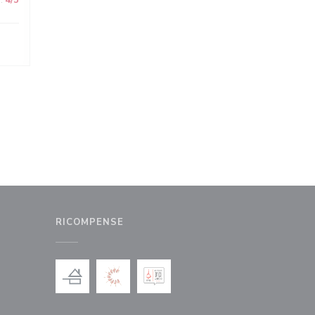
:
4
/5
RICOMPENSE
nestra))
uova finestra))