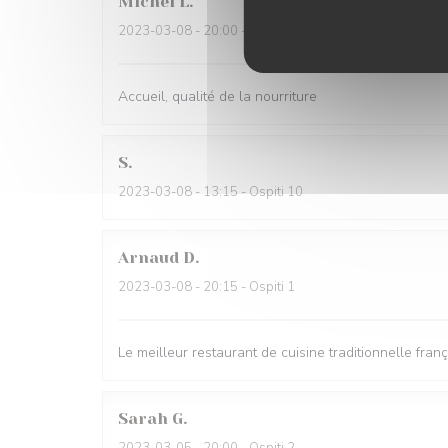
Michel
L
2023-03-08
- 20:00 - Ospiti 4
Accueil, qualité de la nourriture
S
2023-03-08
- 13:15 - Ospiti 10
Arnaud
D
2023-03-08
- 20:15 - Ospiti 1
Le meilleur restaurant de cuisine traditionnelle franç
Sarah
G