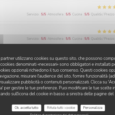
Servizio
:
5
/5
Atmosfera
:
5
/5
Cucina
:
5
/5
Qualità / Prezzo
Servizio
:
5
/5
Atmosfera
:
5
/5
Cucina
:
5
/5
Qualità / Prezzo
. Tout était parfait. De l accueil aux mets qui nous ont été servis
uoi partner utilizzano cookies su questo sito, che possono compo
et de magnifiques crêpes Suzette réalisées devant nous selon les règles 
 I cookies denominati «necessari» sono obbligatori e installati 
mment réalisée. I e magnifique soirée d anthologie. Nous y reviendrons 
cookies opzionali richiedono il tuo consenso. Questi cookies o
votre prévenance.
avigazione, misurare l'audience del sito, fornire funzionalità (a
isualizzare pubblicità o contenuti personalizzati. Clicca su 'Acce
za' per gestire le tue preferenze. Puoi modificare le tue scelte
D'CHEZ EUX
cando sull'icona del cookie in basso a sinistra delle pagine del 
Servizio
:
5
/5
Atmosfera
:
5
/5
Cucina
:
5
/5
Qualità / Prezzo
Ok, accetta tutto
Rifiuta tutti i cookie
Personalizza