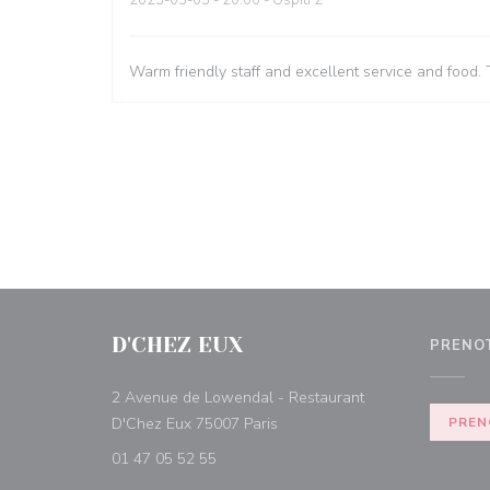
2023-03-05
- 20:00 - Ospiti 2
Warm friendly staff and excellent service and food. 
D'CHEZ EUX
PRENO
2 Avenue de Lowendal - Restaurant
((apre una nuova finestra))
D'Chez Eux 75007 Paris
PREN
01 47 05 52 55