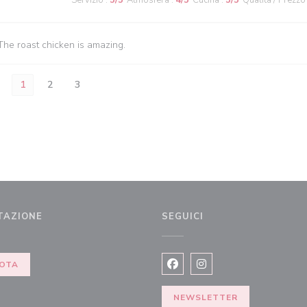
Servizio
:
5
/5
Atmosfera
:
4
/5
Cucina
:
5
/5
Qualità / Prezzo
The roast chicken is amazing.
1
2
3
TAZIONE
SEGUICI
OTA
Facebook ((apre una nuova fi
Instagram ((apre una n
NEWSLETTER