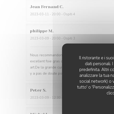
Jean Fernand
C
2023-03-11
- 20:00 - Ospiti 4
philippe
M
2023-03-09
- 20:00 - Ospiti 3
Nous recommandons ce restaurant sans réserve aucune
Il ristorante e i s
excellent foie gras cuisson parfaite de la volaille 
dati personali.
art.De la grande cuisine classique française excelle
predefinita. Altri 
y a pas de doute possible. Merci pour la cuisine et 
analizzare la tua n
social network) o v
tutto' o 'Personaliz
Peter
S
clic
2023-03-09
- 12:30 - Ospiti 3