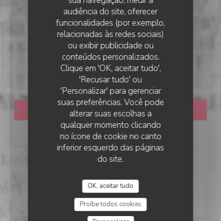
sua navegação, medir a
audiência do site, oferecer
funcionalidades (por exemplo,
relacionadas às redes sociais)
ou exibir publicidade ou
•
PARIS
conteúdos personalizados.
D'CHEZ EUX
Clique em 'OK, aceitar tudo',
D'CHEZ EUX
'Recusar tudo' ou
'Personalizar' para gerenciar
suas preferências. Você pode
RESERVAR UMA MESA
alterar suas escolhas a
qualquer momento clicando
no ícone de cookie no canto
inferior esquerdo das páginas
do site.
OK, aceitar tudo
Proíbe todos cookies