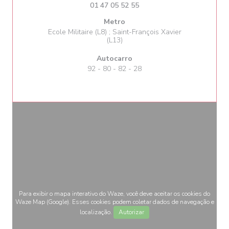
01 47 05 52 55
Metro
Ecole Militaire (L8) ; Saint-François Xavier
(L13)
Autocarro
92 - 80 - 82 - 28
Para exibir o mapa interativo do Waze, você deve aceitar os cookies do
Waze Map (Google). Esses cookies podem coletar dados de navegação e
localização.
Autorizar