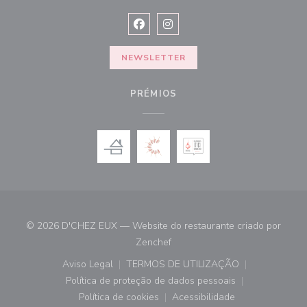
Facebook ((abre numa nova janela))
Instagram ((abre numa nova ja
NEWSLETTER
PRÉMIOS
© 2026 D'CHEZ EUX — Website do restaurante criado por
((abre numa nova janela))
Zenchef
Aviso Legal
TERMOS DE UTILIZAÇÃO
((abre numa nova janela))
((abre numa nova janela))
Política de proteção de dados pessoais
((abre numa nova janela))
Política de cookies
Acessibilidade
((abre numa nova janela))
((abre numa nova janela