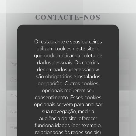
CONTACTE-NOS
Deseja contactar-nos ?
O restaurante e seus parceiros
Preencha o formulário abaixo!
utilizam cookies neste site, o
que pode implicar na coleta de
dados pessoais. Os cookies
denominados «necessários»
são obrigatórios e instalados
por padrão. Outros cookies
opcionais requerem seu
consentimento. Esses cookies
opcionais servem para analisar
sua navegação, medir a
audiência do site, oferecer
funcionalidades (por exemplo,
relacionadas às redes sociais)