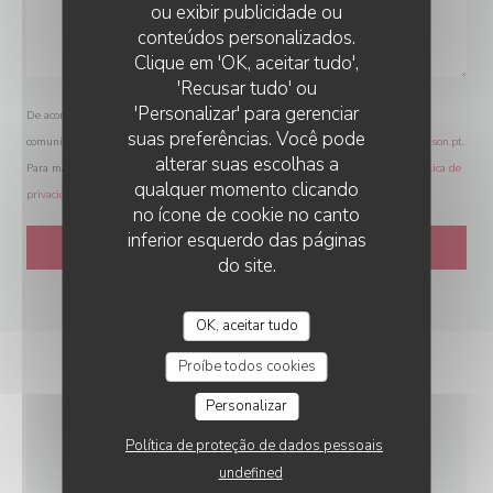
ou exibir publicidade ou
conteúdos personalizados.
D'CHEZ EUX
Clique em 'OK, aceitar tudo',
'Recusar tudo' ou
'Personalizar' para gerenciar
De acordo com a legislação de proteção de dados, tem o direito de se opor a
suas preferências. Você pode
comunicações de marketing. Pode registar-se na Lista Robinson através de
robinson.pt
.
alterar suas escolhas a
Para mais informações sobre o tratamento dos seus dados, consulte a nossa
política de
qualquer momento clicando
privacidade
.
no ícone de cookie no canto
inferior esquerdo das páginas
do site.
OK, aceitar tudo
Proíbe todos cookies
Personalizar
Política de proteção de dados pessoais
INFORMAÇÕES GERAIS
undefined