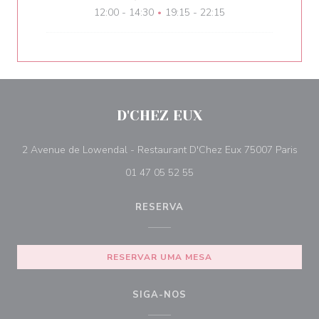
12:00 - 14:30
19:15 - 22:15
•
D'CHEZ EUX
((ab
2 Avenue de Lowendal - Restaurant D'Chez Eux 75007 Paris
01 47 05 52 55
RESERVA
RESERVAR UMA MESA
SIGA-NOS