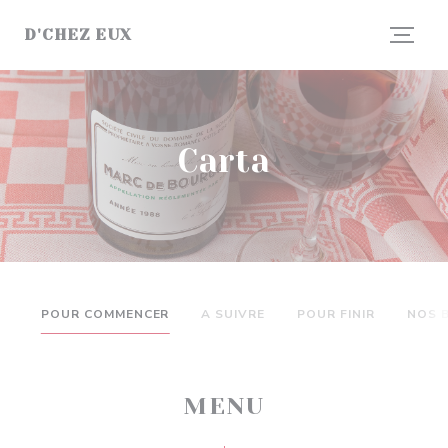
Personalización de sus opciones de cookies
D'CHEZ EUX
Carta
POUR COMMENCER
A SUIVRE
POUR FINIR
NOS 
MENU