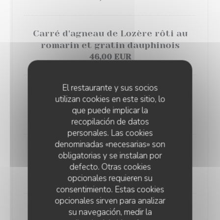
Carré d'agneau de Lozère rôti au
romarin et gratin dauphinois
46,00 EUR
El restaurante y sus socios
Cuisse de canard confite, salade et
utilizan cookies en este sitio, lo
pommes à l'ail
que puede implicar la
32,00 EUR
recopilación de datos
personales. Las cookies
denominadas «necesarias» son
Cote de Veau francaise, puree a la
obligatorias y se instalan por
brisure de truffe
defecto. Otras cookies
55,00 EUR
opcionales requieren su
consentimiento. Estas cookies
opcionales sirven para analizar
su navegación, medir la
Notre poisson du moment (Selon