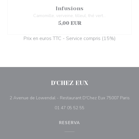
Infusions
Camomille, verveine, tilleul, thé vert...
5,00 EUR
Prix en euros TTC - Service compris (15%)
D'CHEZ EUX
((ab
2 Avenue de Lowendal - Restaurant D'Chez Eux 75007 Paris
01 47 05 52 55
RESERVA