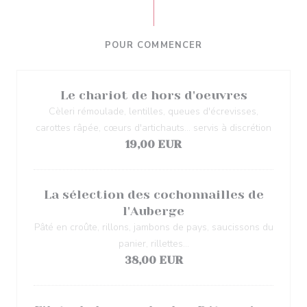
POUR COMMENCER
Le chariot de hors d'oeuvres
Cèleri rémoulade, lentilles, queues d'écrevisses,
carottes râpée, cœurs d'artichauts... servis à discrétion
19,00 EUR
La sélection des cochonnailles de
l'Auberge
Pâté en croûte, rillons, jambons de pays, saucissons du
panier, rillettes...
38,00 EUR