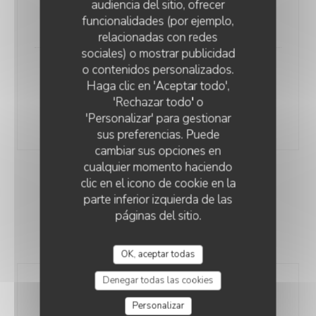
audiencia del sitio, ofrecer
arrivage)
funcionalidades (por ejemplo,
Nous consulter
relacionadas con redes
sociales) o mostrar publicidad
o contenidos personalizados.
Supplément garniture (Frites,
D'CHEZ EUX
Haga clic en 'Aceptar todo',
haricots verts, pommes sautées,
'Rechazar todo' o
purée...)
'Personalizar' para gestionar
7,00 EUR
sus preferencias. Puede
cambiar sus opciones en
cualquier momento haciendo
clic en el icono de cookie en la
POUR FINIR
parte inferior izquierda de las
páginas del sitio.
OK, aceptar todas
Denegar todas las cookies
Assortiment de fromages du
moment
Personalizar