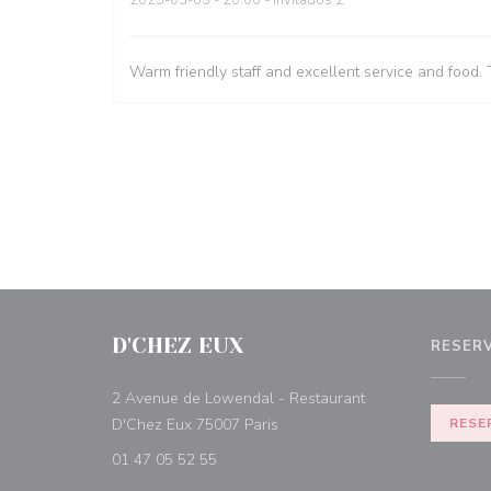
2023-03-05
- 20:00 - Invitados 2
Warm friendly staff and excellent service and food. 
D'CHEZ EUX
RESER
2 Avenue de Lowendal - Restaurant
((abre en una nueva ventana))
D'Chez Eux 75007 Paris
RESE
01 47 05 52 55