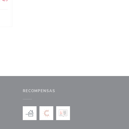
:
4
/5
RECOMPENSAS
a ventana))
na nueva ventana))