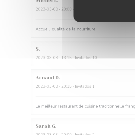
Michel
L
2023-03-08
- 20:00 - Invitados 4
Accueil, qualité de la nourriture
S
2023-03-08
- 13:15 - Invitados 10
Arnaud
D
2023-03-08
- 20:15 - Invitados 1
Le meilleur restaurant de cuisine traditionnelle franç
Sarah
G