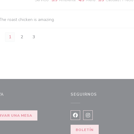
Servicio
:
5
/5
Ambiente
:
4
/5
Menú
:
5
/5
Calidad / Precio
The roast chicken is amazing.
1
2
3
VA
SEGUIRNOS
RVAR UNA MESA
Facebook ((abre en una nuev
Instagram ((abre en u
BOLETÍN