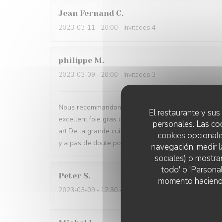
Jean Fernand
C
2023-03-11
- 20:00 - Invitados 4
philippe
M
2023-03-09
- 20:00 - Invitados 3
Nous recommandons ce restaurant sans réserve aucune
El restaurante y sus 
excellent foie gras cuisson parfaite de la volaille 
personales. Las co
art.De la grande cuisine classique française excelle
cookies opcionale
y a pas de doute possible. Merci pour la cuisine et 
navegación, medir l
sociales) o mostra
todo' o 'Persona
Peter
S
momento haciendo c
2023-03-09
- 12:30 - Invitados 3