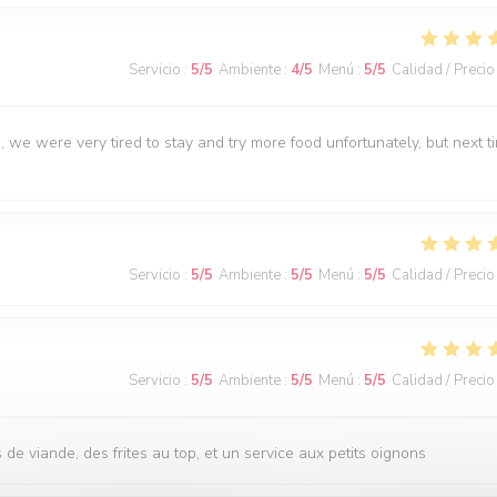
Servicio
:
5
/5
Ambiente
:
4
/5
Menú
:
5
/5
Calidad / Precio
, we were very tired to stay and try more food unfortunately, but next t
Servicio
:
5
/5
Ambiente
:
5
/5
Menú
:
5
/5
Calidad / Precio
Servicio
:
5
/5
Ambiente
:
5
/5
Menú
:
5
/5
Calidad / Precio
s de viande, des frites au top, et un service aux petits oignons