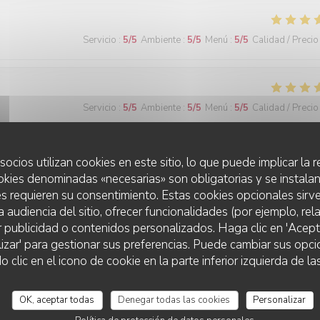
Servicio
:
5
/5
Ambiente
:
5
/5
Menú
:
5
/5
Calidad / Precio
Servicio
:
5
/5
Ambiente
:
5
/5
Menú
:
5
/5
Calidad / Precio
. Tout était parfait. De l accueil aux mets qui nous ont été servis
socios utilizan cookies en este sitio, lo que puede implicar la
et de magnifiques crêpes Suzette réalisées devant nous selon les règles 
okies denominadas «necesarias» son obligatorias y se instalan
mment réalisée. I e magnifique soirée d anthologie. Nous y reviendrons 
s requieren su consentimiento. Estas cookies opcionales sirve
votre prévenance.
a audiencia del sitio, ofrecer funcionalidades (por ejemplo, re
r publicidad o contenidos personalizados. Haga clic en 'Acept
lizar' para gestionar sus preferencias. Puede cambiar sus opci
D'CHEZ EUX
lic en el icono de cookie en la parte inferior izquierda de las
Servicio
:
5
/5
Ambiente
:
5
/5
Menú
:
5
/5
Calidad / Precio
OK, aceptar todas
Denegar todas las cookies
Personalizar