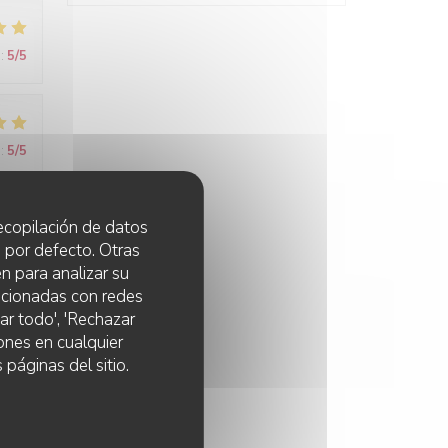
:
5
/5
:
5
/5
 recopilación de datos
de l
 por defecto. Otras
il n
n para analizar su
lacionadas con redes
ar todo', 'Rechazar
ones en cualquier
 páginas del sitio.
:
4
/5