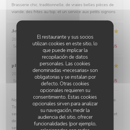
Brasserie chic, traditionnelle, de vraies belles pièces de
viande, des frites au top, et un service aux petits oignons
Jean Fernand
C
El restaurante y sus socios
2023-03-11
- 20:00 - Invitados 4
utilizan cookies en este sitio, lo
Servicio
:
5
/5
Ambiente
:
5
/5
Menú
:
5
/5
Calidad / Precio
:
5
/5
que puede implicar la
recopilación de datos
personales. Las cookies
philippe
M
denominadas «necesarias» son
2023-03-09
- 20:00 - Invitados 3
obligatorias y se instalan por
Servicio
:
5
/5
Ambiente
:
5
/5
Menú
:
5
/5
Calidad / Precio
:
5
/5
defecto. Otras cookies
opcionales requieren su
consentimiento. Estas cookies
Nous recommandons ce restaurant sans réserve aucune.
opcionales sirven para analizar
Tout était parfait. De l accueil aux mets qui nous ont été
su navegación, medir la
servis excellent foie gras cuisson parfaite de la volaille et
audiencia del sitio, ofrecer
de magnifiques crêpes Suzette réalisées devant nous
funcionalidades (por ejemplo,
selon les règles de l art.De la grande cuisine classique