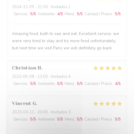
2024-11-09
- 21:00 - Invitados 2
Servicio
:
5
/5
Ambiente
:
4
/5
Menú
:
5
/5
Calidad / Precio
:
5
/5
Amazing food, both to see and eat. Excellent service, we
were very tired to stay and try more food unfortunately,
but next time we visit Paris we will definitely go back.
Christian
H
2022-05-08
- 13:00 - Invitados 4
Servicio
:
5
/5
Ambiente
:
5
/5
Menú
:
5
/5
Calidad / Precio
:
4
/5
Vincent
G
2023-03-11
- 20:00 - Invitados 3
Servicio
:
5
/5
Ambiente
:
5
/5
Menú
:
5
/5
Calidad / Precio
:
5
/5