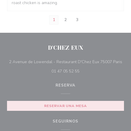
roast chicken is amazing.
1
2
3
D'CHEZ EUX
((ab
2 Avenue de Lowendal - Restaurant D'Chez Eux 75007 Paris
01 47 05 52 55
RESERVA
RESERVAR UNA MESA
SEGUIRNOS