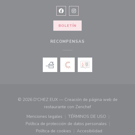
Facebook ((abre en una nueva vent
Instagram ((abre en una nuev
BOLETÍN
RECOMPENSAS
© 2026 D'CHEZ EUX — Creación de página web de
((abre en una nueva ve
restaurante con
Zenchef
Menciones legales
TÉRMINOS DE USO
((abre en una nueva ventana))
((abre en una nueva ven
Política de protección de datos personales
((abre en una nueva ventana))
Política de cookies
Accesibilidad
((abre en una nueva ventana))
((abre en una nueva ven