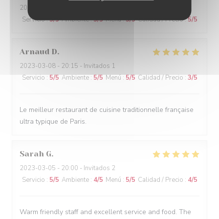
2023-03-08
- 13:15 - Invitados 10
Servicio
:
5
/5
Ambiente
:
5
/5
Menú
:
5
/5
Calidad / Precio
:
5
/5
Arnaud
D
2023-03-08
- 20:15 - Invitados 1
Servicio
:
5
/5
Ambiente
:
5
/5
Menú
:
5
/5
Calidad / Precio
:
3
/5
Le meilleur restaurant de cuisine traditionnelle française
ultra typique de Paris.
Sarah
G
2023-03-05
- 20:00 - Invitados 2
Servicio
:
5
/5
Ambiente
:
4
/5
Menú
:
5
/5
Calidad / Precio
:
4
/5
Warm friendly staff and excellent service and food. The