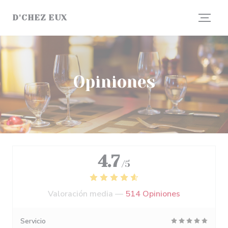
Personalización de sus opciones de cookies
D'CHEZ EUX
Opiniones
4.7
/5
Valoración media —
514 Opiniones
Servicio